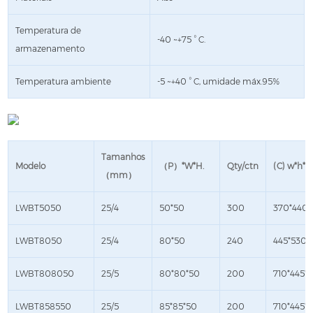
Temperatura de
-40 ~+75 ° C.
armazenamento
Temperatura ambiente
-5 ~+40 ° C, umidade máx.95%
Tamanhos
Modelo
（P）*W*H.
Qty/ctn
(C) w*h*d
（mm）
LWBT5050
25/4
50*50
300
370*440*
LWBT8050
25/4
80*50
240
445*530*
LWBT808050
25/5
80*80*50
200
710*445*
LWBT858550
25/5
85*85*50
200
710*445*