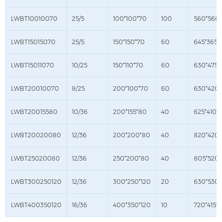
LWBT10010070
25/5
100*100*70
100
560*560*
LWBT15015070
25/5
150*150*70
60
645*365*
LWBT15011070
10/25
150*110*70
60
630*475*
LWBT20010070
8/25
200*100*70
60
630*420
LWBT20015580
10/36
200*155*80
40
625*410*
LWBT20020080
12/36
200*200*80
40
820*420*
LWBT25020080
12/36
250*200*80
40
805*520*
LWBT300250120
12/36
300*250*120
20
630*530
LWBT400350120
16/36
400*350*120
10
720*415*