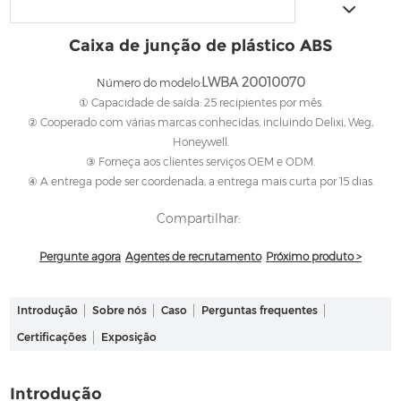
Caixa de junção de plástico ABS
LWBA 20010070
Número do modelo:
① Capacidade de saída: 25 recipientes por mês.
② Cooperado com várias marcas conhecidas, incluindo Delixi, Weg,
Honeywell.
③ Forneça aos clientes serviços OEM e ODM.
④ A entrega pode ser coordenada, a entrega mais curta por 15 dias.
Compartilhar:
Pergunte agora
Agentes de recrutamento
Próximo produto >
Introdução
Sobre nós
Caso
Perguntas frequentes
Certificações
Exposição
Introdução