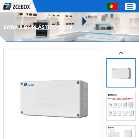
LWBA & BT PLÁSTICO Caixa
Lar
Produtos
Sobre nós
Serviço
Entre em contato com