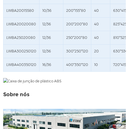
LWBA20015580
10/36
200*155*80
40
630*415*
LWBA20020080
12/36
200*200*80
40
825*425*
LWBA25020080
12/36
250*200*80
40
810*525*
LWBA300250120
12/36
300*250*120
20
630*530
LWBA400350120
16/36
400*350*120
10
720*415*
Sobre nós