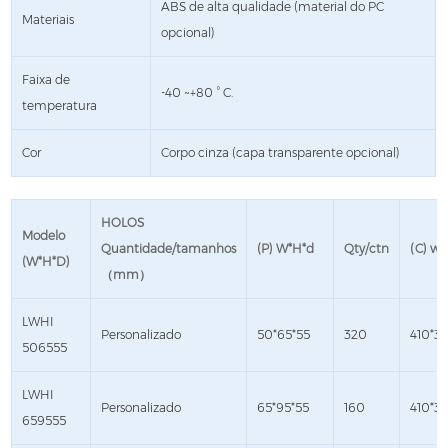
ABS de alta qualidade (material do PC
Materiais
opcional)
Faixa de
-40 ~+80 ° C.
temperatura
Cor
Corpo cinza (capa transparente opcional)
HOLOS
Modelo
Quantidade/tamanhos
(P) W*H*d
Qty/ctn
(C) w*
(W*H*D)
（mm）
LWHI
Personalizado
50*65*55
320
410*3
506555
LWHI
Personalizado
65*95*55
160
410*3
659555