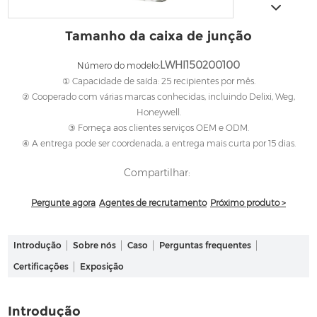
Tamanho da caixa de junção
LWHI150200100
Número do modelo:
① Capacidade de saída: 25 recipientes por mês.
② Cooperado com várias marcas conhecidas, incluindo Delixi, Weg,
Honeywell.
③ Forneça aos clientes serviços OEM e ODM.
④ A entrega pode ser coordenada, a entrega mais curta por 15 dias.
Compartilhar:
Pergunte agora
Agentes de recrutamento
Próximo produto >
Introdução
Sobre nós
Caso
Perguntas frequentes
Certificações
Exposição
Introdução