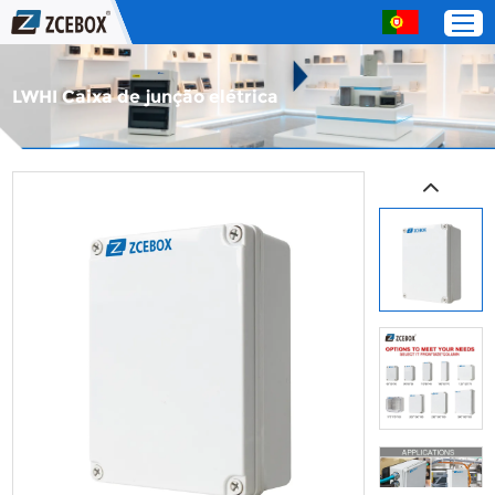
LWHI Caixa de junção elétrica
Lar
Produtos
Sobre nós
Serviço
Entre em contato com