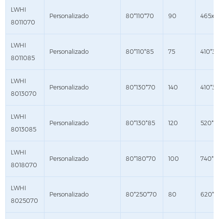
LWHI
Personalizado
80*110*70
90
465x3
8011070
LWHI
Personalizado
80*110*85
75
410*3
8011085
LWHI
Personalizado
80*130*70
140
410*3
8013070
LWHI
Personalizado
80*130*85
120
520*4
8013085
LWHI
Personalizado
80*180*70
100
740*4
8018070
LWHI
Personalizado
80*250*70
80
620*4
8025070