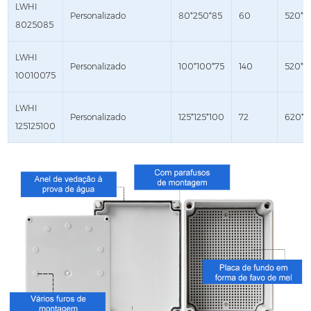
LWHI
Personalizado
80*250*85
60
520*4
8025085
LWHI
Personalizado
100*100*75
140
520*4
10010075
LWHI
Personalizado
125*125*100
72
620*4
125125100