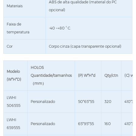
ABS de alta qualidade (material do PC
Materiais
opcional)
Faixa de
-40 ~+80 ° C.
temperatura
Cor
Corpo cinza (capa transparente opcional)
HOLOS
Modelo
Quantidade/tamanhos
(P) W*H*d
Qty/ctn
(C) w*
(W*H*D)
（mm）
LWHI
Personalizado
50*65*55
320
410*3
506555
LWHI
Personalizado
65*95*55
160
410*3
659555