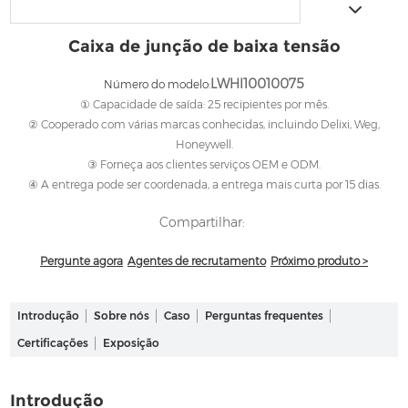
Caixa de junção de baixa tensão
LWHI10010075
Número do modelo:
① Capacidade de saída: 25 recipientes por mês.
② Cooperado com várias marcas conhecidas, incluindo Delixi, Weg,
Honeywell.
③ Forneça aos clientes serviços OEM e ODM.
④ A entrega pode ser coordenada, a entrega mais curta por 15 dias.
Compartilhar:
Pergunte agora
Agentes de recrutamento
Próximo produto >
Introdução
Sobre nós
Caso
Perguntas frequentes
Certificações
Exposição
Introdução