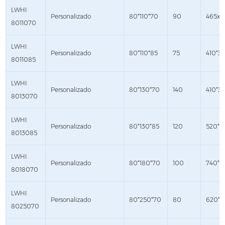
LWHI
Personalizado
80*110*70
90
465x3
8011070
LWHI
Personalizado
80*110*85
75
410*3
8011085
LWHI
Personalizado
80*130*70
140
410*3
8013070
LWHI
Personalizado
80*130*85
120
520*4
8013085
LWHI
Personalizado
80*180*70
100
740*4
8018070
LWHI
Personalizado
80*250*70
80
620*4
8025070