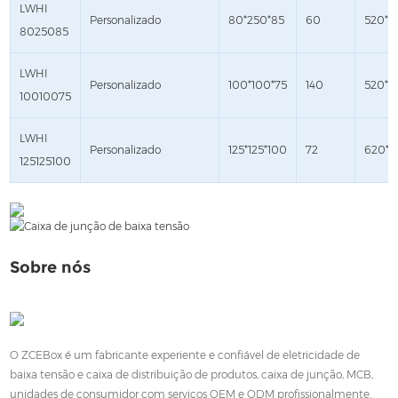
LWHI
Personalizado
80*250*85
60
520*4
8025085
LWHI
Personalizado
100*100*75
140
520*4
10010075
LWHI
Personalizado
125*125*100
72
620*4
125125100
Sobre nós
O ZCEBox é um fabricante experiente e confiável de eletricidade de
baixa tensão e caixa de distribuição de produtos, caixa de junção, MCB,
unidades de consumidor com serviços OEM e ODM profissionalmente.