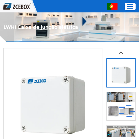
LWHI Caixa de junção elétrica
Lar
Produtos
Sobre nós
Serviço
Entre em contato com