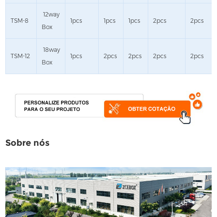
12way
TSM-8
1pcs
1pcs
1pcs
2pcs
2pcs
Box
18way
TSM-12
1pcs
2pcs
2pcs
2pcs
2pcs
Box
Sobre nós