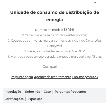
Unidade de consumo de distribuição de
energia
TSM-6
Número do modelo:
① Capacidade de saída: 25 recipientes por mês.
② Cooperado com várias marcas conhecidas, incluindo Delixi, Weg,
Honeywell.
③ Forneça aos clientes serviços OEM e ODM.
④ A entrega pode ser coordenada, a entrega mais curta por 15 dias.
Compartilhar:
Pergunte agora
Agentes de recrutamento
Próximo produto >
Introdução
Sobre nós
Caso
Perguntas frequentes
Certificações
Exposição