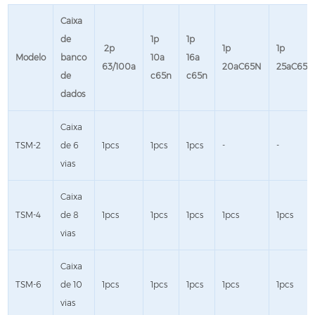
Caixa
de
1p
1p
2p
1p
1p
Modelo
banco
10a
16a
63/100a
20a
C65N
25a
C65N
de
c65n
c65n
dados
Caixa
TSM-2
de 6
1pcs
1pcs
1pcs
-
-
vias
Caixa
TSM-4
de 8
1pcs
1pcs
1pcs
1pcs
1pcs
vias
Caixa
TSM-6
de 10
1pcs
1pcs
1pcs
1pcs
1pcs
vias