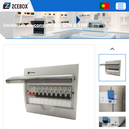
Unidades de consumidor SPN & TPN
Lar
Produtos
Sobre nós
Serviço
Entre em contato com