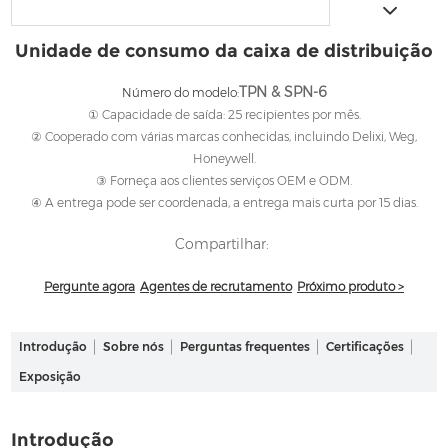
Unidade de consumo da caixa de distribuição
TPN & SPN-6
Número do modelo:
① Capacidade de saída: 25 recipientes por mês.
② Cooperado com várias marcas conhecidas, incluindo Delixi, Weg,
Honeywell.
③ Forneça aos clientes serviços OEM e ODM.
④ A entrega pode ser coordenada, a entrega mais curta por 15 dias.
Compartilhar:
Pergunte agora
Agentes de recrutamento
Próximo produto >
Introdução
Sobre nós
Perguntas frequentes
Certificações
Exposição
Introdução