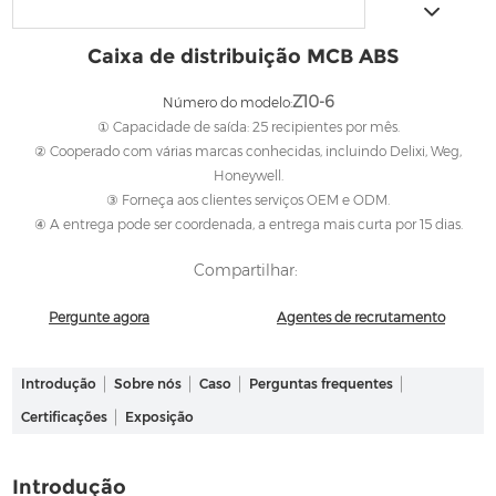
Caixa de distribuição MCB ABS
Z10-6
Número do modelo:
① Capacidade de saída: 25 recipientes por mês.
② Cooperado com várias marcas conhecidas, incluindo Delixi, Weg,
Honeywell.
③ Forneça aos clientes serviços OEM e ODM.
④ A entrega pode ser coordenada, a entrega mais curta por 15 dias.
Compartilhar:
Pergunte agora
Agentes de recrutamento
Introdução
Sobre nós
Caso
Perguntas frequentes
Certificações
Exposição
Introdução