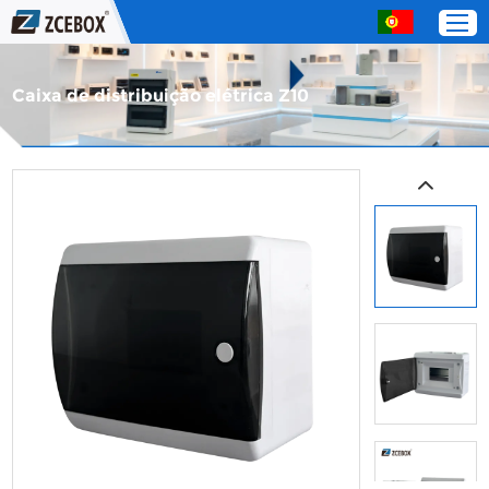
Caixa de distribuição elétrica Z10
Lar
Produtos
Sobre nós
Serviço
Entre em contato com